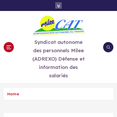
S
k
i
p
t
o
c
Syndicat autonome
o
des personnels Milee
n
t
(ADREXO) Défense et
e
information des
n
salariés
t
Home