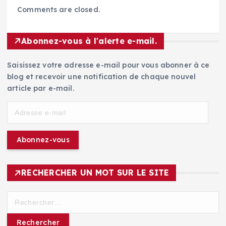
Comments are closed.
Abonnez-vous à l'alerte e-mail.
Saisissez votre adresse e-mail pour vous abonner à ce
blog et recevoir une notification de chaque nouvel
article par e-mail.
A
d
r
Abonnez-vous
e
s
s
RECHERCHER UN MOT SUR LE SITE
e
e
R
-
e
m
c
a