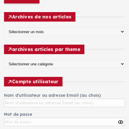
h
i
e
l
r
Archives de nos articles
c
h
A
e
r
r
c
archives articles par theme
h
:
i
a
v
r
e
c
s
Compte utilisateur
h
d
i
e
Nom d'utilisateur ou adresse Email (au choix)
v
n
e
o
s
s
Mot de passe
a
a
r
r
t