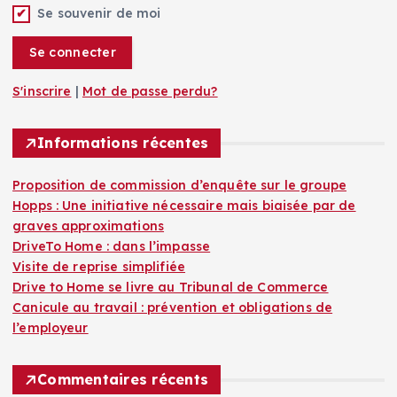
t
Se souvenir de moi
i
i
c
c
l
l
e
e
S'inscrire
|
Mot de passe perdu?
s
s
p
Informations récentes
a
r
t
Proposition de commission d’enquête sur le groupe
h
Hopps : Une initiative nécessaire mais biaisée par de
e
graves approximations
m
DriveTo Home : dans l’impasse
e
Visite de reprise simplifiée
Drive to Home se livre au Tribunal de Commerce
Canicule au travail : prévention et obligations de
l’employeur
Commentaires récents