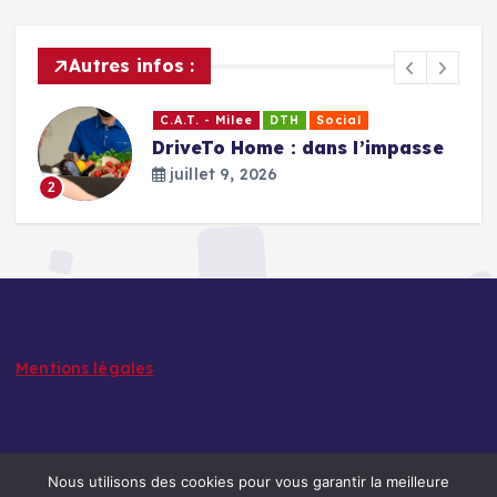
c
h
i
Autres infos :
v
e
C.A.T. - Milee
DTH
Social
s
DriveTo Home : dans l’impasse
d
:
juillet 9, 2026
e
2
s
i
n
f
o
r
m
Mentions légales
a
t
i
o
Nous utilisons des cookies pour vous garantir la meilleure
n
Copyright © 2026 Syndicat C.A.T. Milee (ADREXO)