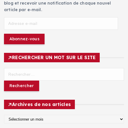
blog et recevoir une notification de chaque nouvel
article par e-mail.
A
d
r
Abonnez-vous
e
s
s
RECHERCHER UN MOT SUR LE SITE
e
e
R
-
e
m
c
a
h
i
e
l
r
Archives de nos articles
c
h
A
e
r