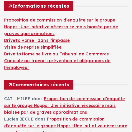
Informations récentes
a
r
t
Proposition de commission d’enquête sur le groupe
h
Hopps : Une initiative nécessaire mais biaisée par de
e
graves approximations
m
DriveTo Home : dans l’impasse
e
Visite de reprise simplifiée
Drive to Home se livre au Tribunal de Commerce
Canicule au travail : prévention et obligations de
l’employeur
Commentaires récents
CAT - MILEE
dans
Proposition de commission d’enquête
sur le groupe Hopps : Une initiative nécessaire mais
biaisée par de graves approximations
Lucien BECUE
dans
Proposition de commission
d’enquête sur le groupe Hopps : Une initiative nécessaire