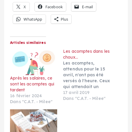
X
Facebook
E-mail
WhatsApp
Plus
Articles similaires
Les acomptes dans les
choux…
Les acomptes,
attendus pour le 15
avril, n'ont pas été
Après les salaires, ce
versés à l'heure. Ceux
sont les acomptes qui
qui attendait un
tardent
acompte par
17 avril 2019
16 février 2024
virement au 15, date
Dans "C.A.T. - Milee"
Dans "C.A.T. - Milee"
habituelle, ont pu
constater que rien
n'avait été versé.
Comme à l'habitude,
la direction n'a pas