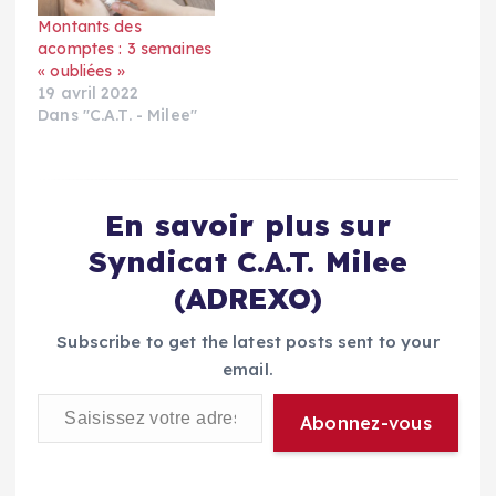
communiqué
Montants des
officiellement sur le
acomptes : 3 semaines
sujet, affichant, une
« oubliées »
nouvelle fois, son
19 avril 2022
mépris…
Dans "C.A.T. - Milee"
En savoir plus sur
Syndicat C.A.T. Milee
(ADREXO)
Subscribe to get the latest posts sent to your
email.
Saisissez votre adresse e-mail…
Abonnez-vous