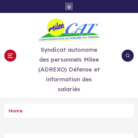
S
k
i
p
t
o
c
Syndicat autonome
o
des personnels Milee
n
t
(ADREXO) Défense et
e
information des
n
salariés
t
Home