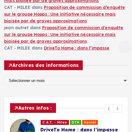
mais biaisée par de graves approximations
CAT - MILEE
dans
Proposition de commission d’enquête
sur le groupe Hopps : Une initiative nécessaire mais
biaisée par de graves approximations
jean autret
dans
Proposition de commission d’enquête
sur le groupe Hopps : Une initiative nécessaire mais
biaisée par de graves approximations
CAT - MILEE
dans
DriveTo Home : dans l’impasse
Archives des informations
A
r
c
h
i
Autres infos :
v
e
C.A.T. - Milee
DTH
Social
s
DriveTo Home : dans l’impasse