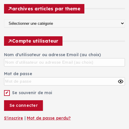
r
c
archives articles par theme
h
:
i
a
v
r
e
c
s
Compte utilisateur
h
d
i
e
Nom d'utilisateur ou adresse Email (au choix)
v
n
e
o
s
s
Mot de passe
a
a
r
r
t
t
Se souvenir de moi
i
i
c
c
l
l
e
e
S'inscrire
|
Mot de passe perdu?
s
s
p