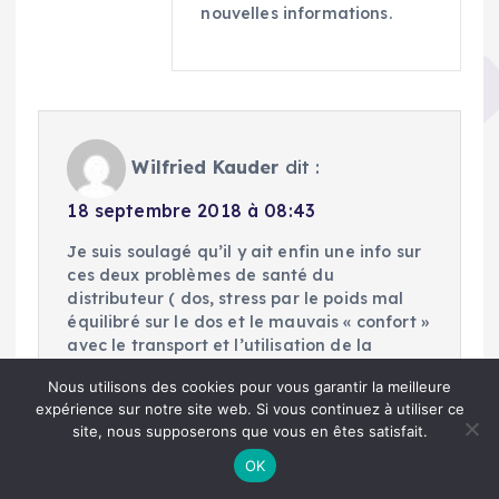
nouvelles informations.
Wilfried Kauder
dit :
18 septembre 2018 à 08:43
Je suis soulagé qu’il y ait enfin une info sur
ces deux problèmes de santé du
distributeur ( dos, stress par le poids mal
équilibré sur le dos et le mauvais « confort »
avec le transport et l’utilisation de la
badgeuse, avec des multiples risques
Nous utilisons des cookies pour vous garantir la meilleure
d’utilisation et puis « paye juste » pour le
expérience sur notre site web. Si vous continuez à utiliser ce
distributeur.
site, nous supposerons que vous en êtes satisfait.
( Je me demande pourquoi il est possible de
programmer des badgeuses dans un sens
OK
qui donne tous les avantages à l’entreprise,