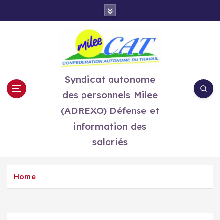
S
k
i
p
t
o
c
Syndicat autonome
o
des personnels Milee
n
t
(ADREXO) Défense et
e
information des
n
salariés
t
Home