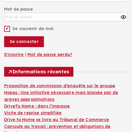
s
s
Mot de passe
a
a
r
r
t
t
Se souvenir de moi
i
i
c
c
l
l
e
e
S'inscrire
|
Mot de passe perdu?
s
s
p
Informations récentes
a
r
t
Proposition de commission d’enquête sur le groupe
h
Hopps : Une initiative nécessaire mais biaisée par de
e
graves approximations
m
DriveTo Home : dans l’impasse
e
Visite de reprise simplifiée
Drive to Home se livre au Tribunal de Commerce
Canicule au travail : prévention et obligations de