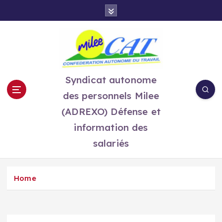
S
k
i
p
t
o
c
Syndicat autonome
o
des personnels Milee
n
t
(ADREXO) Défense et
e
information des
n
salariés
t
Home