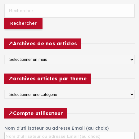
e
R
-
e
m
c
a
h
i
e
l
r
Archives de nos articles
c
h
A
e
r
r
c
archives articles par theme
h
:
i
a
v
r
e
c
s
Compte utilisateur
h
d
i
e
Nom d'utilisateur ou adresse Email (au choix)
v
n
e
o